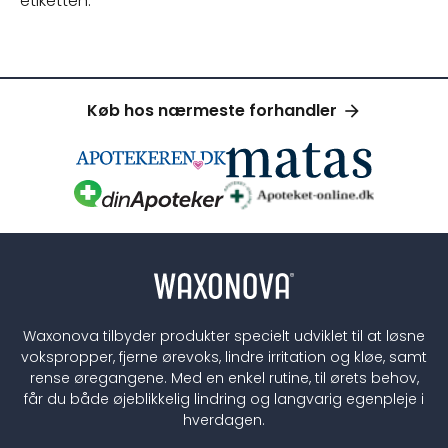
etiketten.
Køb hos nærmeste forhandler
Waxonova tilbyder produkter specielt udviklet til at løsne
vokspropper, fjerne ørevoks, lindre irritation og kløe, samt
rense øregangene. Med en enkel rutine, til ørets behov,
får du både øjeblikkelig lindring og langvarig egenpleje i
hverdagen.