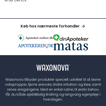
efter behov.
Køb hos nærmeste forhandler
Waxonova tilbyder produkter specielt udviklet til at løsne
vokspropper, fjerne ørevoks, lindre irritation og kløe, samt
rense øregangene. Med en enkel rutine, til ørets behov,
får du både øjeblikkelig lindring og langvarig egenpleje i
hverdagen.