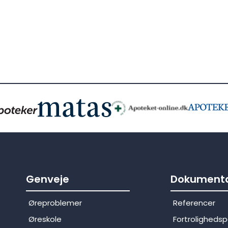
Genveje
Dokumenta
Øreproblemer
Referencer
Øreskole
Fortrolighedspo