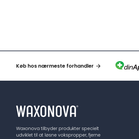
Køb hos nærmeste forhandler
Waxonova tilbyder produkter specielt
udviklet til at løsne vokspropper, fjerne