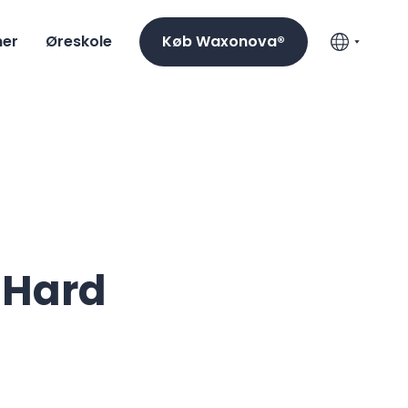
mer
Øreskole
Køb Waxonova®
 Hard