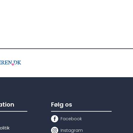
tion
Følg os
Facebook
litik
Instagram