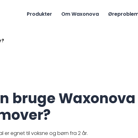
Produkter
Om Waxonova
Øreproble
r?
rn bruge Waxonova
mover?
r egnet til voksne og børn fra 2 år.