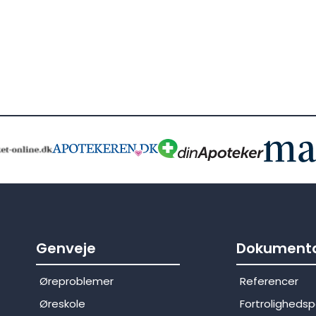
Genveje
Dokumenta
Øreproblemer
Referencer
Øreskole
Fortrolighedspo