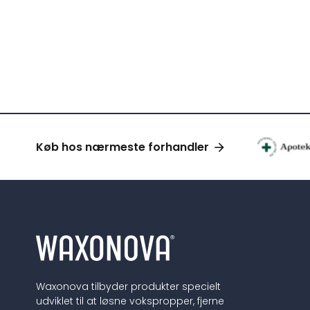
Køb hos nærmeste forhandler
Waxonova tilbyder produkter specielt
udviklet til at løsne vokspropper, fjerne