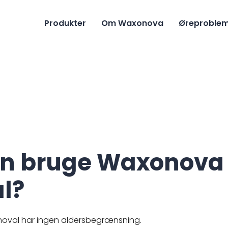
Produkter
Om Waxonova
Øreproble
rn bruge Waxonova
l?
val har ingen aldersbegrænsning.