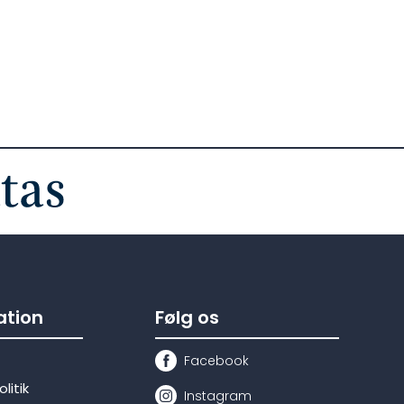
tion
Følg os
Facebook
litik
Instagram