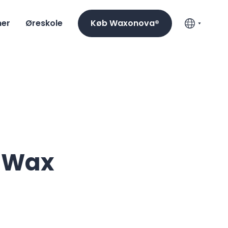
mer
Øreskole
Køb Waxonova®
 Wax