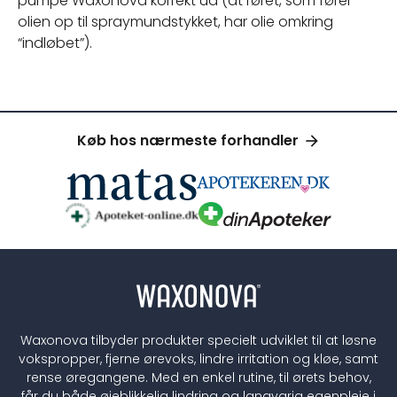
pumpe Waxonova korrekt ud (at røret, som fører
olien op til spraymundstykket, har olie omkring
“indløbet”).
Køb hos nærmeste forhandler
Waxonova tilbyder produkter specielt udviklet til at løsne
vokspropper, fjerne ørevoks, lindre irritation og kløe, samt
rense øregangene. Med en enkel rutine, til ørets behov,
får du både øjeblikkelig lindring og langvarig egenpleje i