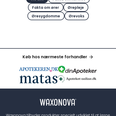
Fakta om ører
Ørepleje
Øresygdomme
Ørevoks
Køb hos nærmeste forhandler
Waxonova tilbyder produkter specielt udviklet til at løsne