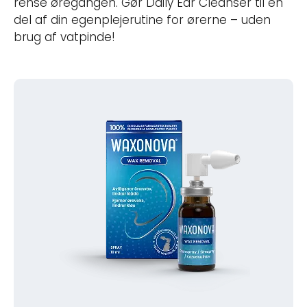
rense øregangen. Gør Daily Ear Cleanser til en
del af din egenplejerutine for ørerne – uden
brug af vatpinde!